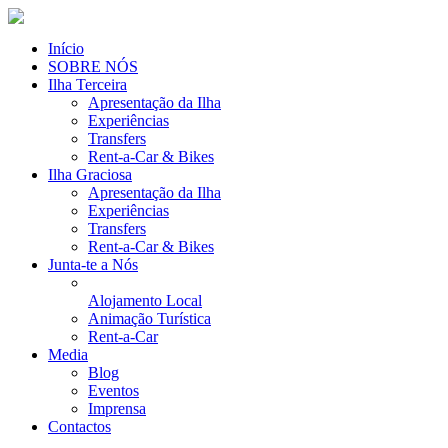
Início
SOBRE NÓS
Ilha Terceira
Apresentação da Ilha
Experiências
Transfers
Rent-a-Car & Bikes
Ilha Graciosa
Apresentação da Ilha
Experiências
Transfers
Rent-a-Car & Bikes
Junta-te a Nós
Alojamento Local
Animação Turística
Rent-a-Car
Media
Blog
Eventos
Imprensa
Contactos