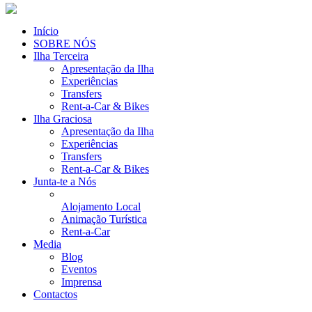
Início
SOBRE NÓS
Ilha Terceira
Apresentação da Ilha
Experiências
Transfers
Rent-a-Car & Bikes
Ilha Graciosa
Apresentação da Ilha
Experiências
Transfers
Rent-a-Car & Bikes
Junta-te a Nós
Alojamento Local
Animação Turística
Rent-a-Car
Media
Blog
Eventos
Imprensa
Contactos