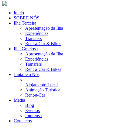
Início
SOBRE NÓS
Ilha Terceira
Apresentação da Ilha
Experiências
Transfers
Rent-a-Car & Bikes
Ilha Graciosa
Apresentação da Ilha
Experiências
Transfers
Rent-a-Car & Bikes
Junta-te a Nós
Alojamento Local
Animação Turística
Rent-a-Car
Media
Blog
Eventos
Imprensa
Contactos