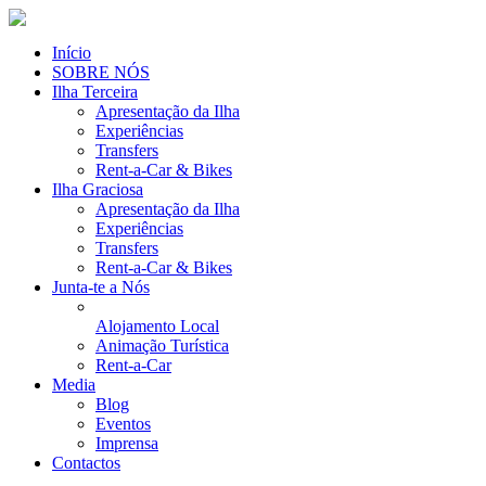
Início
SOBRE NÓS
Ilha Terceira
Apresentação da Ilha
Experiências
Transfers
Rent-a-Car & Bikes
Ilha Graciosa
Apresentação da Ilha
Experiências
Transfers
Rent-a-Car & Bikes
Junta-te a Nós
Alojamento Local
Animação Turística
Rent-a-Car
Media
Blog
Eventos
Imprensa
Contactos