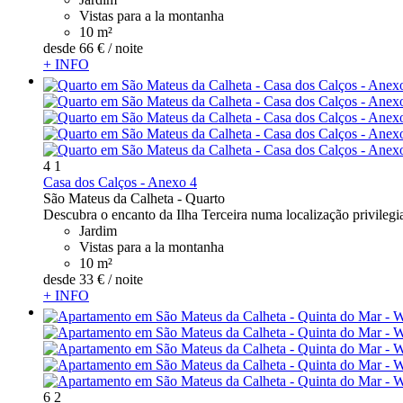
Vistas para a la montanha
10 m²
desde
66 €
/ noite
+ INFO
4
1
Casa dos Calços - Anexo 4
São Mateus da Calheta -
Quarto
Descubra o encanto da Ilha Terceira numa localização privilegi
Jardim
Vistas para a la montanha
10 m²
desde
33 €
/ noite
+ INFO
6
2