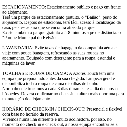
ESTACIONAMENTO: Estacionamento público e pago em frente
ao alojamento.
Terá um parque de estacionamento gratuito, o “Bailão", perto do
alojamento. Depois de estacionar, terá fácil acesso à localização da
casa, pela escadaria que se encontra atrás do parque.
Existe também o parque gratuito a 5-8 minutos a pé de distância: o
"Parque Municipal do Relvão".
LAVANDARIA: Evite taxas de bagagem da companhia aérea e
viaje com pouca bagagem, refrescando as suas roupas no
apartamento. Equipado com detergente para a roupa, estendal e
máquinas de lavar.
TOALHAS E ROUPA DE CAMA: A Azores Touch tem uma
equipa que prepara tudo antes da sua chegada. Limpeza geral e
disponibiliza toda a roupa de cama e toalhas de banho.
Normalmente trocamos a cada 3 dias durante a estadia dos nossos
hóspedes. Deverá confirmar no check-in a altura mais oportuna para
manutenção do alojamento.
HORÁRIO DE CHECK-IN / CHECK-OUT: Presencial e flexível
com base no horário da reserva.
Vivemos numa ilha diferente e muito acolhedora, por isso, no
momento do check-in e check-out, a nossa equipa encontrar-se-á