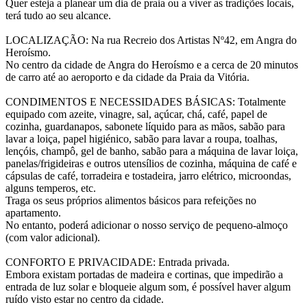
Quer esteja a planear um dia de praia ou a viver as tradições locais,
terá tudo ao seu alcance.
LOCALIZAÇÃO: Na rua Recreio dos Artistas Nº42, em Angra do
Heroísmo.
No centro da cidade de Angra do Heroísmo e a cerca de 20 minutos
de carro até ao aeroporto e da cidade da Praia da Vitória.
CONDIMENTOS E NECESSIDADES BÁSICAS: Totalmente
equipado com azeite, vinagre, sal, açúcar, chá, café, papel de
cozinha, guardanapos, sabonete líquido para as mãos, sabão para
lavar a loiça, papel higiénico, sabão para lavar a roupa, toalhas,
lençóis, champô, gel de banho, sabão para a máquina de lavar loiça,
panelas/frigideiras e outros utensílios de cozinha, máquina de café e
cápsulas de café, torradeira e tostadeira, jarro elétrico, microondas,
alguns temperos, etc.
Traga os seus próprios alimentos básicos para refeições no
apartamento.
No entanto, poderá adicionar o nosso serviço de pequeno-almoço
(com valor adicional).
CONFORTO E PRIVACIDADE: Entrada privada.
Embora existam portadas de madeira e cortinas, que impedirão a
entrada de luz solar e bloqueie algum som, é possível haver algum
ruído visto estar no centro da cidade.