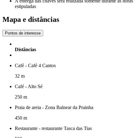
A entrega das chaves será realizada somente durante as horas
estipuladas
Mapa e distâncias
Pontos de interesse
Distâncias
Café - Café 4 Cantos
32 m
Café - Alto Sé
250 m
Praia de areia - Zona Balnear da Prainha
450 m
Restaurante - restaurante Tasca das Tias