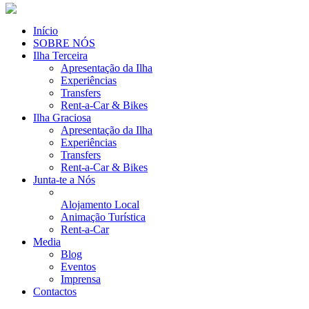
Início
SOBRE NÓS
Ilha Terceira
Apresentação da Ilha
Experiências
Transfers
Rent-a-Car & Bikes
Ilha Graciosa
Apresentação da Ilha
Experiências
Transfers
Rent-a-Car & Bikes
Junta-te a Nós
Alojamento Local
Animação Turística
Rent-a-Car
Media
Blog
Eventos
Imprensa
Contactos