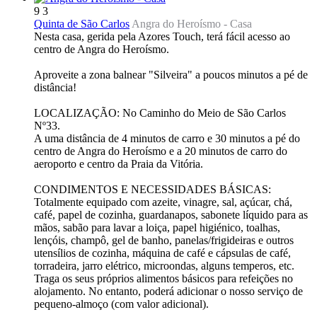
9
3
Quinta de São Carlos
Angra do Heroísmo -
Casa
Nesta casa, gerida pela Azores Touch, terá fácil acesso ao
centro de Angra do Heroísmo.
Aproveite a zona balnear "Silveira" a poucos minutos a pé de
distância!
LOCALIZAÇÃO: No Caminho do Meio de São Carlos
Nº33.
A uma distância de 4 minutos de carro e 30 minutos a pé do
centro de Angra do Heroísmo e a 20 minutos de carro do
aeroporto e centro da Praia da Vitória.
CONDIMENTOS E NECESSIDADES BÁSICAS:
Totalmente equipado com azeite, vinagre, sal, açúcar, chá,
café, papel de cozinha, guardanapos, sabonete líquido para as
mãos, sabão para lavar a loiça, papel higiénico, toalhas,
lençóis, champô, gel de banho, panelas/frigideiras e outros
utensílios de cozinha, máquina de café e cápsulas de café,
torradeira, jarro elétrico, microondas, alguns temperos, etc.
Traga os seus próprios alimentos básicos para refeições no
alojamento. No entanto, poderá adicionar o nosso serviço de
pequeno-almoço (com valor adicional).