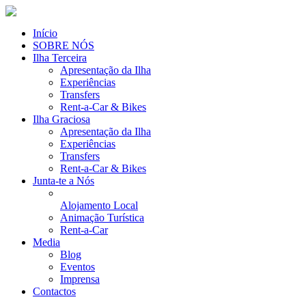
Início
SOBRE NÓS
Ilha Terceira
Apresentação da Ilha
Experiências
Transfers
Rent-a-Car & Bikes
Ilha Graciosa
Apresentação da Ilha
Experiências
Transfers
Rent-a-Car & Bikes
Junta-te a Nós
Alojamento Local
Animação Turística
Rent-a-Car
Media
Blog
Eventos
Imprensa
Contactos