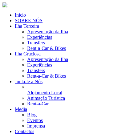
Início
SOBRE NÓS
Ilha Terceira
Apresentação da Ilha
Experiências
Transfers
Rent-a-Car & Bikes
Ilha Graciosa
Apresentação da Ilha
Experiências
Transfers
Rent-a-Car & Bikes
Junta-te a Nós
Alojamento Local
Animação Turística
Rent-a-Car
Media
Blog
Eventos
Imprensa
Contactos