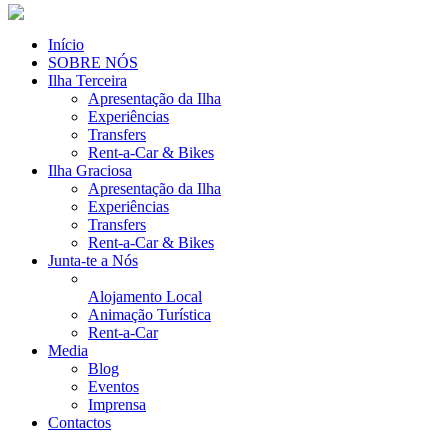
Início
SOBRE NÓS
Ilha Terceira
Apresentação da Ilha
Experiências
Transfers
Rent-a-Car & Bikes
Ilha Graciosa
Apresentação da Ilha
Experiências
Transfers
Rent-a-Car & Bikes
Junta-te a Nós
Alojamento Local
Animação Turística
Rent-a-Car
Media
Blog
Eventos
Imprensa
Contactos