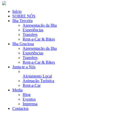
Início
SOBRE NÓS
Ilha Terceira
Apresentação da Ilha
Experiências
Transfers
Rent-a-Car & Bikes
Ilha Graciosa
Apresentação da Ilha
Experiências
Transfers
Rent-a-Car & Bikes
Junta-te a Nós
Alojamento Local
Animação Turística
Rent-a-Car
Media
Blog
Eventos
Imprensa
Contactos