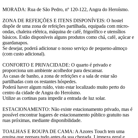
MORADA: Rua de São Pedro, nº 120-122, Angra do Heroísmo.
ZONA DE REFEIÇÕES E ITENS DISPONÍVEIS: O hostel
dispõe de uma zona de refeições partilhada, equipada com micro-
ondas, chaleira elétrica, máquina de café, frigorífico e utensílios
básicos. Estão disponíveis alguns produtos como chá, café, açúcar e
guardanapos.
Se desejar, poderá adicionar o nosso serviço de pequeno-almoço
(com custo adicional).
CONFORTO E PRIVACIDADE: O quarto é privado e
proporciona um ambiente acolhedor para descansar.
As casas de banho, a zona de refeições e a sala de estar são
partilhadas com os restantes hóspedes.
Poderá haver algum ruído, visto estar localizado muito perto do
centro da cidade de Angra do Heroísmo.
Utilize as cortinas para impedir a entrada de luz solar.
ESTACIONAMENTO: Não existe estacionamento privado, mas é
possível encontrar lugares de estacionamento público gratuito nas
ruas próximas, mediante disponibilidade.
TOALHAS E ROUPA DE CAMA: A Azores Touch tem uma
equipa que prepara tudo antes da sua chegada. Limpeza geral e