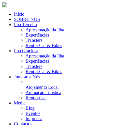
Início
SOBRE NÓS
Ilha Terceira
Apresentação da Ilha
Experiências
Transfers
Rent-a-Car & Bikes
Ilha Graciosa
Apresentação da Ilha
Experiências
Transfers
Rent-a-Car & Bikes
Junta-te a Nós
Alojamento Local
Animação Turística
Rent-a-Car
Media
Blog
Eventos
Imprensa
Contactos