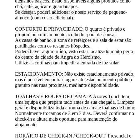
utensílios básicos. Estão disponíveis alguns produtos como
chá, café, açúcar e guardanapos.
Se desejar, poderá adicionar o nosso serviço de pequeno-
almoço (com custo adicional).
CONFORTO E PRIVACIDADE: O quarto é privado e
proporciona um ambiente acolhedor para descansar.
As casas de banho, a zona de refeições e a sala de estar são
partilhadas com os restantes hóspedes.
Poderá haver algum ruído, visto estar localizado muito perto
do centro da cidade de Angra do Heroísmo.
Utilize as cortinas para impedir a entrada de luz solar.
ESTACIONAMENTO: Não existe estacionamento privado,
mas é possível encontrar lugares de estacionamento público
gratuito nas ruas próximas, mediante disponibilidade.
TOALHAS E ROUPA DE CAMA: A Azores Touch tem
uma equipa que prepara tudo antes da sua chegada. Limpeza
geral e disponibiliza toda a roupa de cama e toalhas de banho.
Normalmente trocamos de 3 em 3 dias. Deverá confirmar no
check-in a altura mais oportuna para manutenção do
alojamento.
HORÁRIO DE CHECK-IN / CHECK-OUT: Presencial e