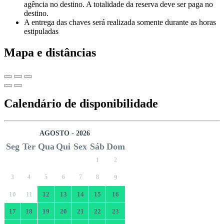
agência no destino. A totalidade da reserva deve ser paga no
destino.
A entrega das chaves será realizada somente durante as horas
estipuladas
Mapa e distâncias
Calendário de disponibilidade
AGOSTO - 2026
Seg
Ter
Qua
Qui
Sex
Sáb
Dom
1
2
3
4
5
6
7
8
9
10
11
12
13
14
15
16
17
18
19
20
21
22
23