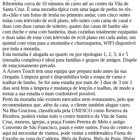
Ribeirinha cerca de 10 minutos de carro até ao centro da Vila de
Santa Cruz. É uma moradia típica com uma lagar de pedra no rés-
do-chão e um forno de lenha no primeiro andar, com cinco suites
todas com televisão de ecrã plano, três suites com cama de casal e
duas com duas camas de solteiro, quatro das casas de banho são
com duche e uma com banheira, duas cozinhas totalmente equipadas
e duas salas de estar com televisão de ecrã plano em cada andar, um
quintal com vista para a montanha e churrasqueira, WIFI disponível
por toda a moradia.
Esta moradia é alugada ao quarto ou por tipologias 1, 2, 3, 4 e 5
(moradia completa) é ideal para famílias e grupos de amigos. Dispõe
de estacionamento privado.
A Azores Touch tem uma equipa que prepara tudo antes da sua
chegada. Limpeza geral e disponibiliza toda a roupa de cama e
toalhas de banho. Se for uma estadia por mais de 3 dias de 3 em 3
dias será feita a limpeza e mudança de lençóis e toalhas, de modo a
tornar a sua estadia o mais confortável possível.
Perto da moradia não existem mercados nem restaurantes, pelo que
recomendamos que, além da casa, o cliente também alugue carro.
Na Ilha Graciosa, classificada pela UNESCO como Reserva da
Biosfera, poderá visitar todo o centro histórico da Vila de Santa
Cruz, museus, igrejas, a praça Fontes Pereira de Melo e antigo
Convento de São Francisco, pauis e entre outros. Fora do centro e
aqui irá necessitar de viatura, pode visitar a emblemática Furna do
Enxofre na zona da Caldeira, Ilhéu da Baleia, Ilhéu da Praia, Ilhéus