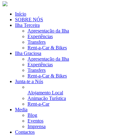
Início
SOBRE NÓS
Ilha Terceira
Apresentação da Ilha
Experiências
Transfers
Rent-a-Car & Bikes
Ilha Graciosa
Apresentação da Ilha
Experiências
Transfers
Rent-a-Car & Bikes
Junta-te a Nós
Alojamento Local
Animação Turística
Rent-a-Car
Media
Blog
Eventos
Imprensa
Contactos