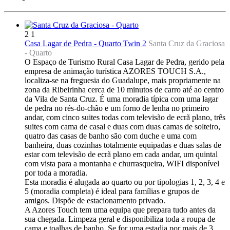
2
1
Casa Lagar de Pedra - Quarto Twin 2
Santa Cruz da Graciosa
-
Quarto
O Espaço de Turismo Rural Casa Lagar de Pedra, gerido pela
empresa de animação turística AZORES TOUCH S.A.,
localiza-se na freguesia do Guadalupe, mais propriamente na
zona da Ribeirinha cerca de 10 minutos de carro até ao centro
da Vila de Santa Cruz. É uma moradia típica com uma lagar
de pedra no rés-do-chão e um forno de lenha no primeiro
andar, com cinco suites todas com televisão de ecrã plano, três
suites com cama de casal e duas com duas camas de solteiro,
quatro das casas de banho são com duche e uma com
banheira, duas cozinhas totalmente equipadas e duas salas de
estar com televisão de ecrã plano em cada andar, um quintal
com vista para a montanha e churrasqueira, WIFI disponível
por toda a moradia.
Esta moradia é alugada ao quarto ou por tipologias 1, 2, 3, 4 e
5 (moradia completa) é ideal para famílias e grupos de
amigos. Dispõe de estacionamento privado.
A Azores Touch tem uma equipa que prepara tudo antes da
sua chegada. Limpeza geral e disponibiliza toda a roupa de
cama e toalhas de banho. Se for uma estadia por mais de 3