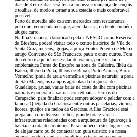
dias de 3 em 3 dias será feita a limpeza e mudança de lençóis
e toalhas, de modo a tornar a sua estadia o mais confortável
possível.
Perto da moradia não existem mercados nem restaurantes,
pelo que recomendamos que, além da casa, o cliente também
alugue carro.
Na Ilha Graciosa, classificada pela UNESCO como Reserva
da Biosfera, poderá visitar todo o centro histórico da Vila de
Santa Cruz, museus, igrejas, a praça Fontes Pereira de Melo e
antigo Convento de São Francisco, pauis e entre outros. Fora
do centro e aqui irá necessitar de viatura, pode visitar a
emblemática Furna do Enxofre na zona da Caldeira, Ilhéu da
Baleia, Ilhéu da Praia, Ilhéus de Baixo, Porto Afonso, Barro
Vermelho (praia de areia vermelha e piscinas naturais), a praia
de São Mateus, os campos agrícolas da freguesia do
Guadalupe, grutas, várias baías na costa da ilha com piscinas
naturais e poderá relaxar nas conceituadas Termas do
Carapacho, para finalizar pode sempre adoçar o paladar com a
famosa Queijada da Graciosa entre outras pastelarias, vinhos,
licores, queijos e a meloa da Graciosa. A Ilha Graciosa está
preparada com diversos trilhos, grande rota e várias
infraestruturas relacionadas com a arquitetura da água/caça à
baleia/ e a rota dos moinhos. Para conhecer estes lugares terá
de alugar carro ou de contactar um guia turístico e a nossa
empresa poderá ajudar a simplificar este assunto com os