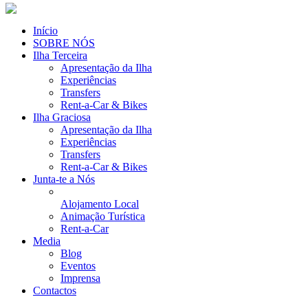
Início
SOBRE NÓS
Ilha Terceira
Apresentação da Ilha
Experiências
Transfers
Rent-a-Car & Bikes
Ilha Graciosa
Apresentação da Ilha
Experiências
Transfers
Rent-a-Car & Bikes
Junta-te a Nós
Alojamento Local
Animação Turística
Rent-a-Car
Media
Blog
Eventos
Imprensa
Contactos