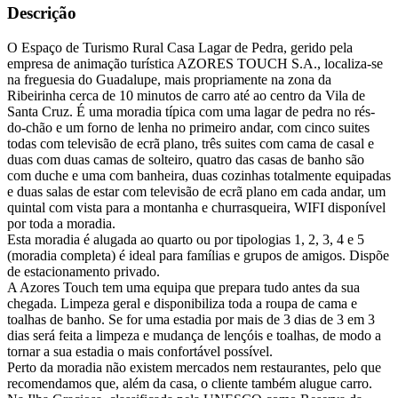
Descrição
O Espaço de Turismo Rural Casa Lagar de Pedra, gerido pela
empresa de animação turística AZORES TOUCH S.A., localiza-se
na freguesia do Guadalupe, mais propriamente na zona da
Ribeirinha cerca de 10 minutos de carro até ao centro da Vila de
Santa Cruz. É uma moradia típica com uma lagar de pedra no rés-
do-chão e um forno de lenha no primeiro andar, com cinco suites
todas com televisão de ecrã plano, três suites com cama de casal e
duas com duas camas de solteiro, quatro das casas de banho são
com duche e uma com banheira, duas cozinhas totalmente equipadas
e duas salas de estar com televisão de ecrã plano em cada andar, um
quintal com vista para a montanha e churrasqueira, WIFI disponível
por toda a moradia.
Esta moradia é alugada ao quarto ou por tipologias 1, 2, 3, 4 e 5
(moradia completa) é ideal para famílias e grupos de amigos. Dispõe
de estacionamento privado.
A Azores Touch tem uma equipa que prepara tudo antes da sua
chegada. Limpeza geral e disponibiliza toda a roupa de cama e
toalhas de banho. Se for uma estadia por mais de 3 dias de 3 em 3
dias será feita a limpeza e mudança de lençóis e toalhas, de modo a
tornar a sua estadia o mais confortável possível.
Perto da moradia não existem mercados nem restaurantes, pelo que
recomendamos que, além da casa, o cliente também alugue carro.