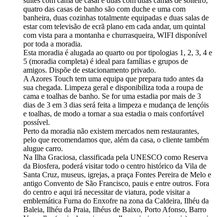
suites com cama de casal e duas com duas camas de solteiro,
quatro das casas de banho são com duche e uma com
banheira, duas cozinhas totalmente equipadas e duas salas de
estar com televisão de ecrã plano em cada andar, um quintal
com vista para a montanha e churrasqueira, WIFI disponível
por toda a moradia.
Esta moradia é alugada ao quarto ou por tipologias 1, 2, 3, 4 e
5 (moradia completa) é ideal para famílias e grupos de
amigos. Dispõe de estacionamento privado.
A Azores Touch tem uma equipa que prepara tudo antes da
sua chegada. Limpeza geral e disponibiliza toda a roupa de
cama e toalhas de banho. Se for uma estadia por mais de 3
dias de 3 em 3 dias será feita a limpeza e mudança de lençóis
e toalhas, de modo a tornar a sua estadia o mais confortável
possível.
Perto da moradia não existem mercados nem restaurantes,
pelo que recomendamos que, além da casa, o cliente também
alugue carro.
Na Ilha Graciosa, classificada pela UNESCO como Reserva
da Biosfera, poderá visitar todo o centro histórico da Vila de
Santa Cruz, museus, igrejas, a praça Fontes Pereira de Melo e
antigo Convento de São Francisco, pauis e entre outros. Fora
do centro e aqui irá necessitar de viatura, pode visitar a
emblemática Furna do Enxofre na zona da Caldeira, Ilhéu da
Baleia, Ilhéu da Praia, Ilhéus de Baixo, Porto Afonso, Barro