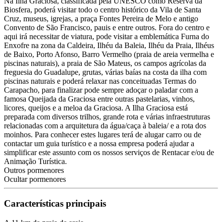
Na Ilha Graciosa, classificada pela UNESCO como Reserva da
Biosfera, poderá visitar todo o centro histórico da Vila de Santa
Cruz, museus, igrejas, a praça Fontes Pereira de Melo e antigo
Convento de São Francisco, pauis e entre outros. Fora do centro e
aqui irá necessitar de viatura, pode visitar a emblemática Furna do
Enxofre na zona da Caldeira, Ilhéu da Baleia, Ilhéu da Praia, Ilhéus
de Baixo, Porto Afonso, Barro Vermelho (praia de areia vermelha e
piscinas naturais), a praia de São Mateus, os campos agrícolas da
freguesia do Guadalupe, grutas, várias baías na costa da ilha com
piscinas naturais e poderá relaxar nas conceituadas Termas do
Carapacho, para finalizar pode sempre adoçar o paladar com a
famosa Queijada da Graciosa entre outras pastelarias, vinhos,
licores, queijos e a meloa da Graciosa. A Ilha Graciosa está
preparada com diversos trilhos, grande rota e várias infraestruturas
relacionadas com a arquitetura da água/caça à baleia/ e a rota dos
moinhos. Para conhecer estes lugares terá de alugar carro ou de
contactar um guia turístico e a nossa empresa poderá ajudar a
simplificar este assunto com os nossos serviços de Rentacar e/ou de
Animação Turística.
Outros pormenores
Ocultar pormenores
Características principais