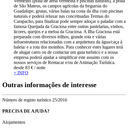
Vermelho (praia de areia vermelha e piscinas naturais), a praia
de São Mateus, os campos agrícolas da freguesia do
Guadalupe, grutas, várias baías na costa da ilha com piscinas
naturais e poderá relaxar nas conceituadas Termas do
Carapacho, para finalizar pode sempre adoçar o paladar com a
famosa Queijada da Graciosa entre outras pastelarias, vinhos,
licores, queijos e a meloa da Graciosa. A Ilha Graciosa está
preparada com diversos trilhos, grande rota e várias
infraestruturas relacionadas com a arquitetura da água/caça à
baleia/ e a rota dos moinhos. Para conhecer estes lugares terá
de alugar carro ou de contactar um guia turístico e a nossa
empresa poderá ajudar a simplificar este assunto com os
nossos serviços de Rentacar e/ou de Animação Turística.
desde
83 €
/ noite
+ INFO
Outras informações de interesse
Número de registo turístico
25/2016
PRECISA DE AJUDA?
Alojamentos