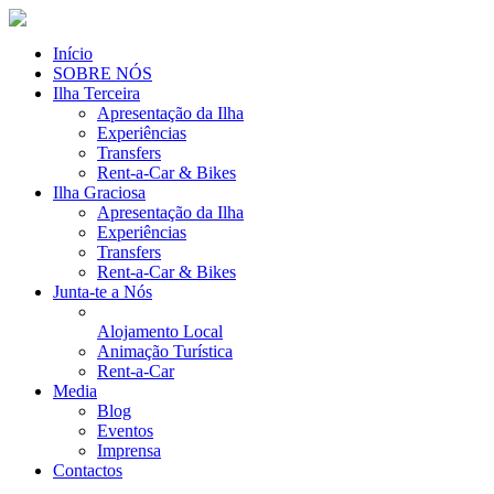
Início
SOBRE NÓS
Ilha Terceira
Apresentação da Ilha
Experiências
Transfers
Rent-a-Car & Bikes
Ilha Graciosa
Apresentação da Ilha
Experiências
Transfers
Rent-a-Car & Bikes
Junta-te a Nós
Alojamento Local
Animação Turística
Rent-a-Car
Media
Blog
Eventos
Imprensa
Contactos